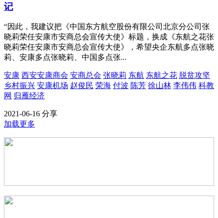
记
“因此，我建议把《中国东方航空股份有限公司北京分公司张
晓莉荣任安康市安商总会宣传大使》标题，换成《东航之花张
晓莉荣任安康市安商总会宣传大使》，希望央企东航多点张晓
莉、安康多点张晓莉、中国多点张...
安康
西安安康商会
安商总会
张晓莉
东航
东航之花
脱贫攻坚
乡村振兴
安康机场
赵俊民
荣海
付波
陈芳
徐山林
李伟伟
科教
网
归雁经济
2021-06-16
分享
加载更多