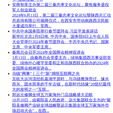
安商智库主办第二届三秦忠孝文化论坛，聚焦服务退役
军人创业就业
2024年6月13日，第二届三秦忠孝文化论坛暨陕西兵汇信
息咨询有限公司揭牌仪式，在西安市劳动南路西北民航
大厦成功举行。安商...
中共中央国务院举行春节团拜会 习近平发表讲话
新华社北京2月8日电 中共中央、国务院8日上午在人民
大会堂举行2024年春节团拜会。中共中央总书记、国家
主席、中央军委主席...
秦商总会召开2024年全国两会精神宣讲会
3月13日，由秦商总会党委主办，绿地集团西北事业部党
委、绿地中心楼宇党委和正和岛陕西联合协办的2024年
全国两会精神宣讲会...
乌镇“网事”丨三个“新”感悟互联网之光
京杭大运河流经杭嘉湖平原时，与乌镇擦身而过。缘水
而兴、因水而美的千年古镇，在新时代结缘“20世纪最伟
大的发明之一”互联...
郑远元修脚全球五万家海外门店战略盛大启航
10月10日，由紫阳县人民政府、远元集团联合主办的“紫
阳县修脚产业链全球战略暨远元集团全球五万家海外市
场启动大会”，在西...