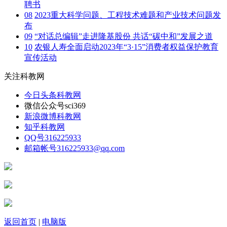
聘书
08
2023重大科学问题、工程技术难题和产业技术问题发
布
09
“对话总编辑”走进隆基股份 共话“碳中和”发展之道
10
农银人寿全面启动2023年“3·15”消费者权益保护教育
宣传活动
关注科教网
今日头条
科教网
微信公众号
sci369
新浪微博
科教网
知乎
科教网
QQ号
316225933
邮箱帐号
316225933@qq.com
返回首页
|
电脑版