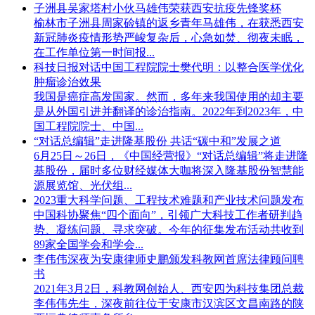
子洲县吴家塔村小伙马雄伟荣获西安抗疫先锋奖杯
榆林市子洲县周家硷镇的返乡青年马雄伟，在获悉西安
新冠肺炎疫情形势严峻复杂后，心急如焚、彻夜未眠，
在工作单位第一时间报...
科技日报对话中国工程院院士樊代明：以整合医学优化
肿瘤诊治效果
我国是癌症高发国家。然而，多年来我国使用的却主要
是从外国引进并翻译的诊治指南。2022年到2023年，中
国工程院院士、中国...
“对话总编辑”走进隆基股份 共话“碳中和”发展之道
6月25日～26日，《中国经营报》“对话总编辑”将走进隆
基股份，届时多位财经媒体大咖将深入隆基股份智慧能
源展览馆、光伏组...
2023重大科学问题、工程技术难题和产业技术问题发布
中国科协聚焦“四个面向”，引领广大科技工作者研判趋
势、凝练问题、寻求突破。今年的征集发布活动共收到
89家全国学会和学会...
李伟伟深夜为安康律师史鹏颁发科教网首席法律顾问聘
书
2021年3月2日，科教网创始人、西安四为科技集团总裁
李伟伟先生，深夜前往位于安康市汉滨区文昌南路的陕