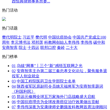
西恒典律师事务所参...
热门活动
热门话题
樊代明院士
习近平
樊代明
中国抗癌协会
中国共产党成立100
周年
李元博书法
邓邦莲
科教网创始人李伟伟
李伟伟
碳中和
安商智库
院士
十四运
联邦口腔
秦岭
二十大
热门榜单
01
乌镇“网事”丨三个“新”感悟互联网之光
02
安商智库主办第二届三秦忠孝文化论坛，聚焦服务退
役军人创业就业
03
中国工程院医药卫生学部院士名单
04
陕西省军区原副司令员姚天福将军为安商智库题词
《利国利民》
05
郑远元修脚全球五万家海外门店战略盛大启航
06
中国抗癌理念为全球改善癌症治疗效果做出贡献
07
李伟伟深夜为安康律师史鹏颁发科教网首席法律顾问