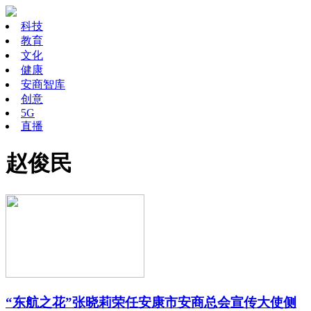
科技
教育
文化
健康
安商智库
创意
5G
直播
赵俊民
“东航之花”张晓莉荣任安康市安商总会宣传大使侧