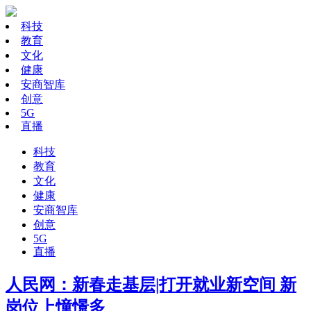
科技
教育
文化
健康
安商智库
创意
5G
直播
科技
教育
文化
健康
安商智库
创意
5G
直播
人民网：新春走基层|打开就业新空间 新
岗位上憧憬多