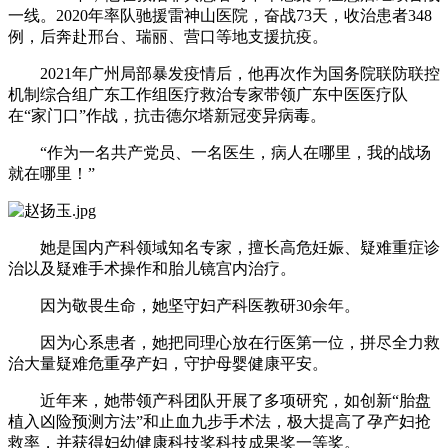
一线。2020年率队驰援雷神山医院，奋战73天，收治患者348
例，后奔赴邢台、瑞丽、营口等地支援抗疫。
2021年广州局部暴发疫情后，他再次作为国务院联防联控
机制综合组广东工作组医疗救治专家带领广东中医医疗队
在“家门口”作战，抗击德尔塔新冠变异病毒。
“作为一名共产党员、一名医生，病人在哪里，我的战场
就在哪里！”
她是国内产科领域知名专家，擅长高危妊娠、疑难重症诊
治以及疑难手术操作和胎儿镜宫内治疗。
因为敬畏生命，她坚守妇产科医教研30余年。
因为心系患者，她把同理心放在行医第一位，拼尽全力救
治大量疑难危重孕产妇，守护母婴健康平安。
近年来，她带领产科团队开展了多项研究，如创新“胎盘
植入凶险预测方法”和止血九步手术法，极大提高了孕产妇抢
救率，并获得妇幼健康科技奖科技成果奖一等奖。