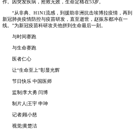
作。因突发疾病，抢救无效，生命定格在53岁。
“从非典、H1N1流感，到援助非洲抗击埃博拉疫情，再到
新冠肺炎疫情防控与疫苗研发，直至逝世，赵振东都冲在一
线。”为新冠疫苗科研攻关他拼到生命最后一刻。
与时间赛跑
与生命赛跑
医者仁心
让“生命至上”彰显光辉
节日快乐 中国医师
监制|李大勇 闫博
制片人|王宇 申珅
记者|顾小慈
视觉|黄楚洁