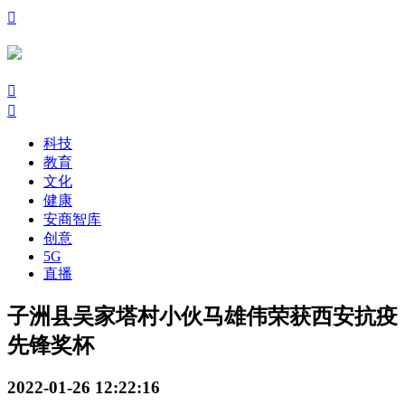

󰃙
󰆉
科技
教育
文化
健康
安商智库
创意
5G
直播
子洲县吴家塔村小伙马雄伟荣获西安抗疫
先锋奖杯
2022-01-26 12:22:16