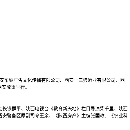
，西安东坡广告文化传播有限公司、西安十三狼酒业有限公司、西
西安隆重举行。
会长铁群平、陕西电视台《教育新天地》栏目导演柴千里、陕西
西安警备区原副司令王余、《陕西房产》主编张国政、《农业科