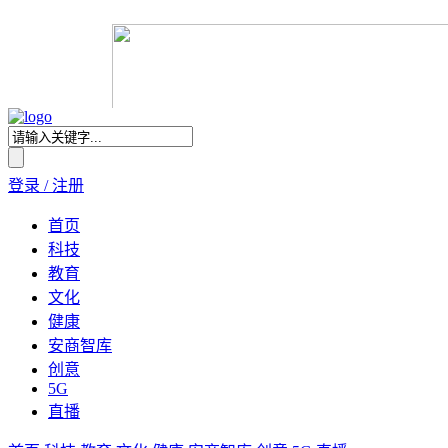
登录 / 注册
首页
科技
教育
文化
健康
安商智库
创意
5G
直播